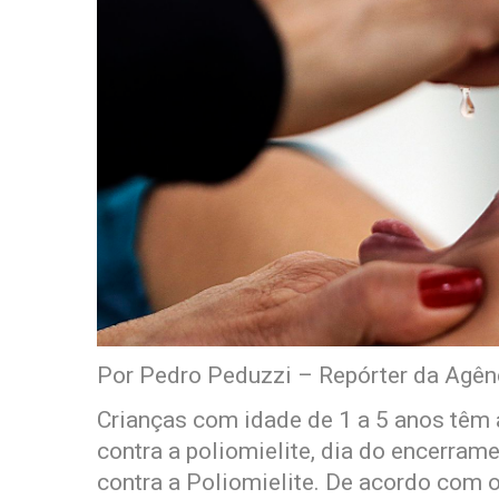
Por Pedro Peduzzi – Repórter da Agên
Crianças com idade de 1 a 5 anos têm a
contra a poliomielite, dia do encerra
contra a Poliomielite. De acordo com 