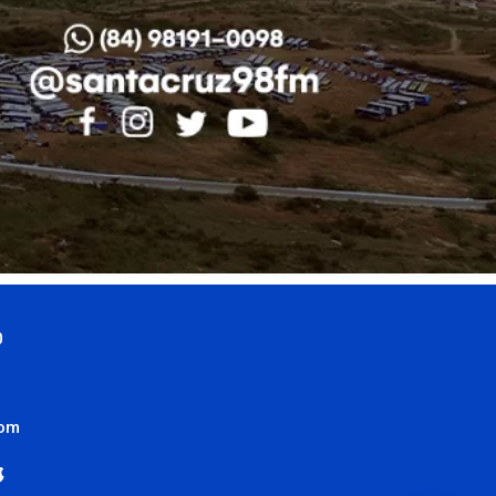
0
com