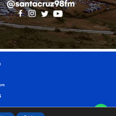
0
com