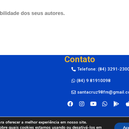
ilidade dos seus autores.
Contato
Telefone: (84) 3291-230
(84) 9 81910098
santacruz98fm@gmail.
a oferecer a melhor experiência em nosso site.
obre quais cookies estamos usando ou desativá-los em
Ace