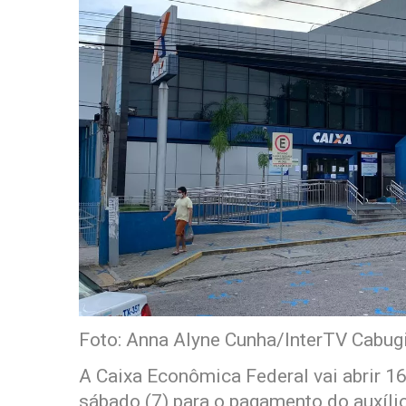
Foto: Anna Alyne Cunha/InterTV Cabug
A Caixa Econômica Federal vai abrir 1
sábado (7) para o pagamento do auxílio