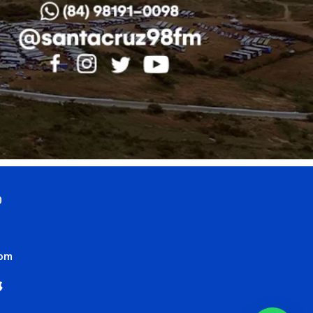
0
com