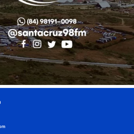
0
com