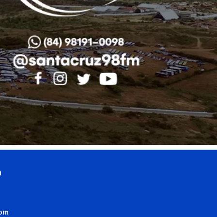
0
com