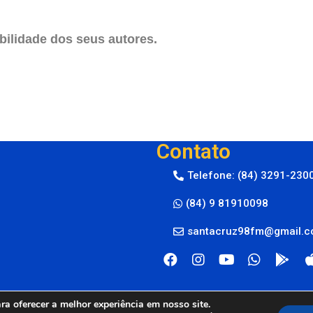
ilidade dos seus autores.
Contato
Telefone: (84) 3291-230
(84) 9 81910098
santacruz98fm@gmail.
a oferecer a melhor experiência em nosso site.