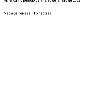
América, no período de 1º a 30 de janeiro de 2023”.
Matheus Teixeira – Folhapress