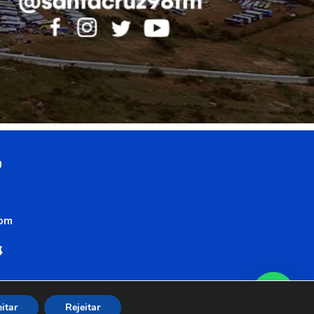
0
com
itar
Rejeitar