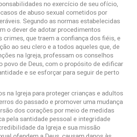
ponsabilidades no exercício de seu ofício,
 casos de abuso sexual cometidos por
neráveis. Segundo as normas estabelecidas
em o dever de adotar procedimentos
 crimes, que traem a confiança dos fiéis, e
ção ao seu clero e a todos aqueles que, de
ções na Igreja, professam os conselhos
o povo de Deus, com o propósito de edificar
ntidade e se esforçar para seguir de perto
 na Igreja para proteger crianças e adultos
os erros do passado e promover uma mudança
ersão dos corações por meio de medidas
ca pela santidade pessoal e integridade
credibilidade da Igreja e sua missão
exual ofendem a Deus, causam danos às