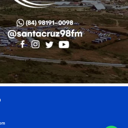
0
com