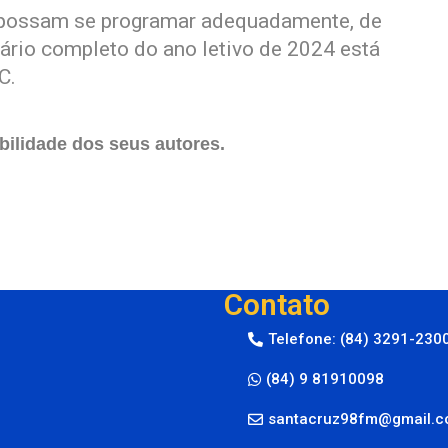
s possam se programar adequadamente, de
rio completo do ano letivo de 2024 está
C.
ilidade dos seus autores.
Contato
Telefone: (84) 3291-230
(84) 9 81910098
santacruz98fm@gmail.