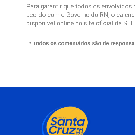
Para garantir que todos os envolvido
acordo com o Governo do RN, o calendá
disponível online no site oficial da SEE
* Todos os comentários são de responsab