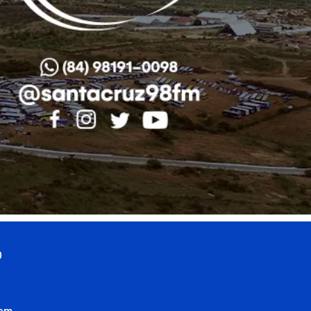
0
com