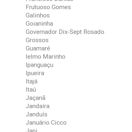
Frutuoso Gomes
Galinhos
Goianinha
Governador Dix-Sept Rosado
Grossos
Guamaré
Ielmo Marinho
Ipanguaçu
Ipueira
Itajá
Itaú
Jaçanã
Jandaíra
Janduís
Januário Cicco
Japi