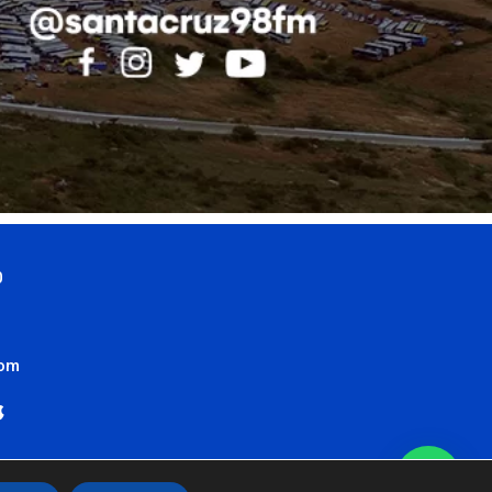
0
com