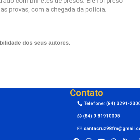
rado com bilhetes de presos. Ele foi preso
sas provas, com a chegada da polícia.
ilidade dos seus autores.
Contato
Telefone: (84) 3291-230
(84) 9 81910098
santacruz98fm@gmail.