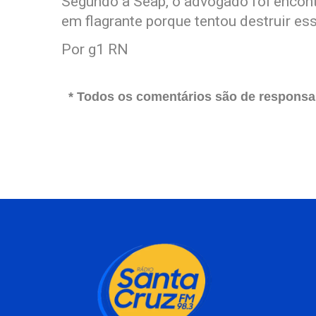
Segundo a Seap, o advogado foi encont
em flagrante porque tentou destruir es
Por g1 RN
* Todos os comentários são de responsab