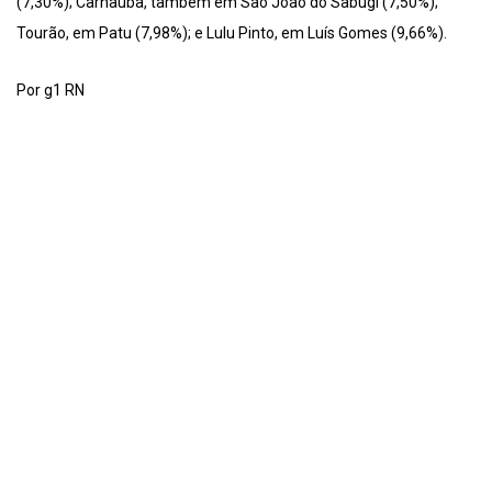
(7,30%); Carnaúba, também em São João do Sabugi (7,50%);
Tourão, em Patu (7,98%); e Lulu Pinto, em Luís Gomes (9,66%).
Por g1 RN