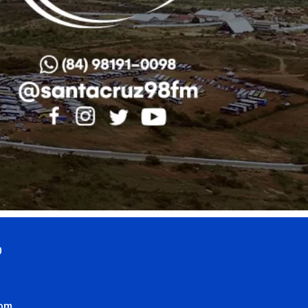
0
com