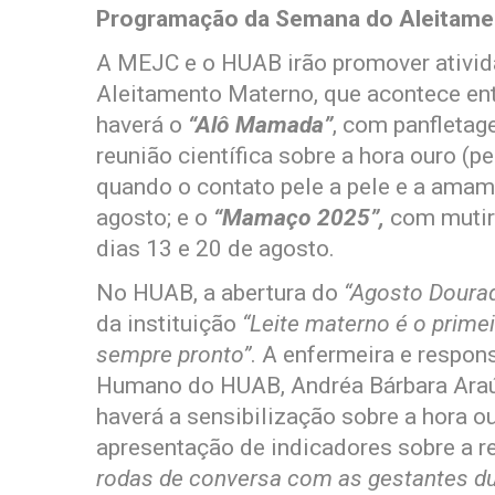
Programação da Semana do Aleitame
A MEJC e o HUAB irão promover ativi
Aleitamento Materno, que acontece ent
haverá o
“Alô Mamada”
, com panfletag
reunião científica sobre a hora ouro (
quando o contato pele a pele e a amam
agosto; e o
“Mamaço 2025”,
com mutir
dias 13 e 20 de agosto.
No HUAB, a abertura do
“Agosto Doura
da instituição
“Leite materno é o primei
sempre pronto”
. A enfermeira e respon
Humano do HUAB, Andréa Bárbara Araú
haverá a sensibilização sobre a hora o
apresentação de indicadores sobre a r
rodas de conversa com as gestantes dura