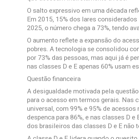
O salto expressivo em uma década refl
Em 2015, 15% dos lares considerados 
2025, o número chega a 73%, tendo av
O aumento reflete a expansão do acesso
pobres. A tecnologia se consolidou co
por 73% das pessoas, mas aqui já é pe
nas classes D e E apenas 60% usam es
Questão financeira
A desigualdade motivada pela questão
para o acesso em termos gerais. Nas c
universal, com 99% e 95% de acessos r
despenca para 86%, e nas classes D e E
dos brasileiros das classes D e E não 
A classe D e E lidera quando o quesit