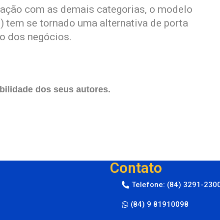
ração com as demais categorias, o modelo
 tem se tornado uma alternativa de porta
do dos negócios.
ilidade dos seus autores.
Contato
Telefone: (84) 3291-230
(84) 9 81910098