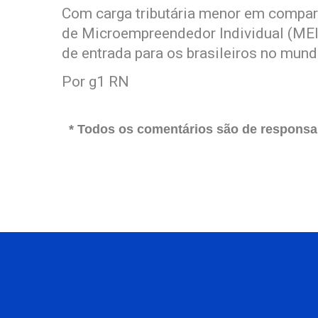
Com carga tributária menor em compa
de Microempreendedor Individual (MEI)
de entrada para os brasileiros no mun
Por g1 RN
* Todos os comentários são de responsab