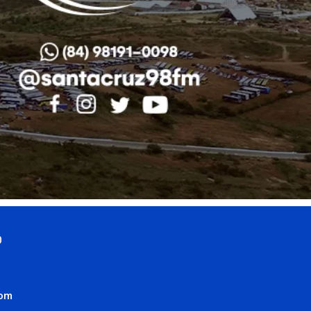
0
com