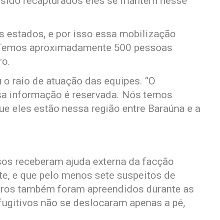
 sido recapturados eles se mantém nesse
s estados, e por isso essa mobilização
. Temos aproximadamente 500 pessoas
ro.
 o raio de atuação das equipes. “O
ssa informação é reservada. Nós temos
e eles estão nessa região entre Baraúna e a
sos receberam ajuda externa da facção
e, e que pelo menos sete suspeitos de
arros também foram apreendidos durante as
fugitivos não se deslocaram apenas a pé,