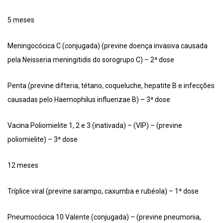
5 meses
Meningocócica C (conjugada) (previne doença invasiva causada
pela Neisseria meningitidis do sorogrupo C) – 2ª dose
Penta (previne difteria, tétano, coqueluche, hepatite B e infecções
causadas pelo Haemophilus influenzae B) – 3ª dose
Vacina Poliomielite 1, 2 e 3 (inativada) – (VIP) – (previne
poliomielite) – 3ª dose
12 meses
Tríplice viral (previne sarampo, caxumba e rubéola) – 1ª dose
Pneumocócica 10 Valente (conjugada) – (previne pneumonia,