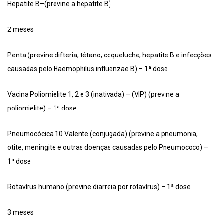
Hepatite B–(previne a hepatite B)
2 meses
Penta (previne difteria, tétano, coqueluche, hepatite B e infecções
causadas pelo Haemophilus influenzae B) – 1ª dose
Vacina Poliomielite 1, 2 e 3 (inativada) – (VIP) (previne a
poliomielite) – 1ª dose
Pneumocócica 10 Valente (conjugada) (previne a pneumonia,
otite, meningite e outras doenças causadas pelo Pneumococo) –
1ª dose
Rotavírus humano (previne diarreia por rotavírus) – 1ª dose
3 meses