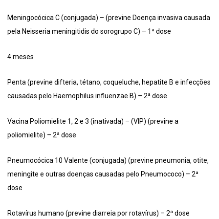
Meningocócica C (conjugada) – (previne Doença invasiva causada
pela Neisseria meningitidis do sorogrupo C) – 1ª dose
4 meses
Penta (previne difteria, tétano, coqueluche, hepatite B e infecções
causadas pelo Haemophilus influenzae B) – 2ª dose
Vacina Poliomielite 1, 2 e 3 (inativada) – (VIP) (previne a
poliomielite) – 2ª dose
Pneumocócica 10 Valente (conjugada) (previne pneumonia, otite,
meningite e outras doenças causadas pelo Pneumococo) – 2ª
dose
Rotavírus humano (previne diarreia por rotavírus) – 2ª dose