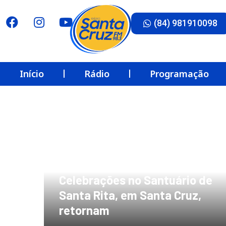
(84) 981910098
Início
Rádio
Programação
Celebrações no Santuário de
Santa Rita, em Santa Cruz,
retornam