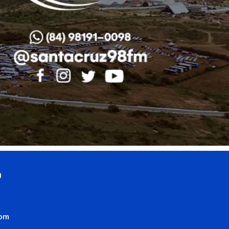
0
com