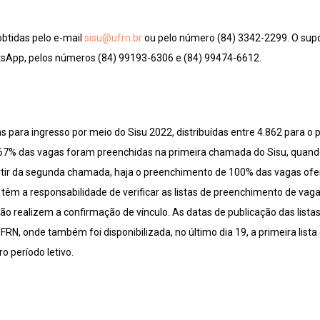
btidas pelo e-mail
sisu@ufrn.br
ou pelo número (84) 3342-2299. O supo
sApp, pelos números (84) 99193-6306 e (84) 99474-6612.
s para ingresso por meio do Sisu 2022, distribuídas entre 4.862 para o 
 67% das vagas foram preenchidas na primeira chamada do Sisu, quan
rtir da segunda chamada, haja o preenchimento de 100% das vagas ofe
êm a responsabilidade de verificar as listas de preenchimento de vagas
ão realizem a confirmação de vínculo. As datas de publicação das list
 UFRN, onde também foi disponibilizada, no último dia 19, a primeira li
 período letivo.