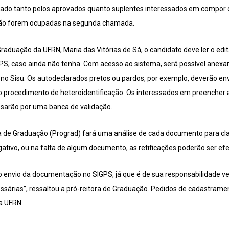
ado tanto pelos aprovados quanto suplentes interessados em compor o
não forem ocupadas na segunda chamada.
raduação da UFRN, Maria das Vitórias de Sá, o candidato deve ler o edit
GPS, caso ainda não tenha. Com acesso ao sistema, será possível anexa
 no Sisu. Os autodeclarados pretos ou pardos, por exemplo, deverão en
ao procedimento de heteroidentificação. Os interessados em preencher
assarão por uma banca de validação.
a de Graduação (Prograd) fará uma análise de cada documento para cla
ativo, ou na falta de algum documento, as retificações poderão ser ef
envio da documentação no SIGPS, já que é de sua responsabilidade veri
essárias”, ressaltou a pró-reitora de Graduação. Pedidos de cadastram
a UFRN.