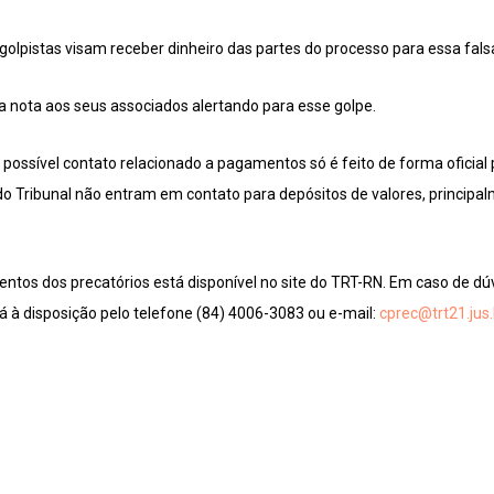
lpistas visam receber dinheiro das partes do processo para essa falsa
a nota aos seus associados alertando para esse golpe.
possível contato relacionado a pagamentos só é feito de forma oficial
 do Tribunal não entram em contato para depósitos de valores, princi
tos dos precatórios está disponível no site do TRT-RN. Em caso de dúv
tá à disposição pelo telefone (84) 4006-3083 ou e-mail:
cprec@trt21.jus.