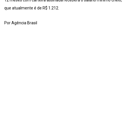
12 meses com carteira assinada receberá o salário mínimo cheio,
que atualmente é de R$ 1.212.
Por Agência Brasil