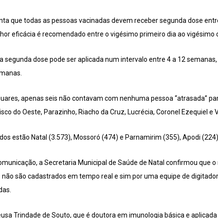
enta que todas as pessoas vacinadas devem receber segunda dose entr
or eficácia é recomendado entre o vigésimo primeiro dia ao vigésimo o
e a segunda dose pode ser aplicada num intervalo entre 4 a 12 semanas
semanas.
iguares, apenas seis não contavam com nenhuma pessoa “atrasada” par
isco do Oeste, Parazinho, Riacho da Cruz, Lucrécia, Coronel Ezequiel e 
dos estão Natal (3.573), Mossoró (474) e Parnamirim (355), Apodi (224)
omunicação, a Secretaria Municipal de Saúde de Natal confirmou que 
s não são cadastrados em tempo real e sim por uma equipe de digitado
das.
usa Trindade de Souto, que é doutora em imunologia básica e aplicada e