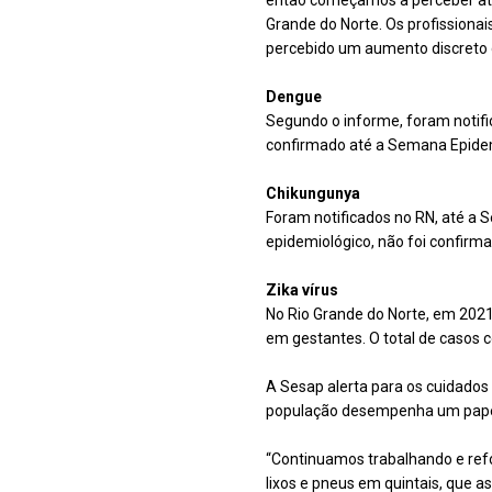
então começamos a perceber atra
Grande do Norte. Os profission
percebido um aumento discreto d
Dengue
Segundo o informe, foram notifi
confirmado até a Semana Epidem
Chikungunya
Foram notificados no RN, até a 
epidemiológico, não foi confirm
Zika vírus
No Rio Grande do Norte, em 2021
em gestantes. O total de casos 
A Sesap alerta para os cuidados 
população desempenha um papel 
“Continuamos trabalhando e ref
lixos e pneus em quintais, que 