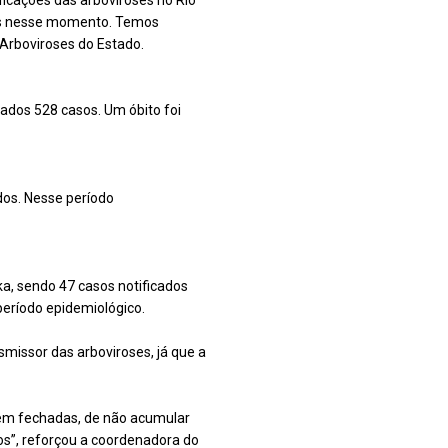
icações das arboviroses no Rio
vos nesse momento. Temos
Arboviroses do Estado.
ados 528 casos. Um óbito foi
dos. Nesse período
a, sendo 47 casos notificados
período epidemiológico.
smissor das arboviroses, já que a
bem fechadas, de não acumular
os”, reforçou a coordenadora do