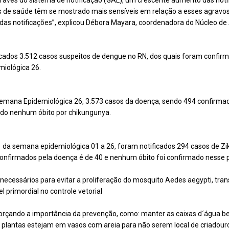
vés do sistema de notificação (GAL), um crescente aumento das notif
ais de saúde têm se mostrado mais sensíveis em relação a esses agra
as notificações”, explicou Débora Mayara, coordenadora do Núcleo de 
cados 3.512 casos suspeitos de dengue no RN, dos quais foram confirm
iológica 26.
Semana Epidemiológica 26, 3.573 casos da doença, sendo 494 confirma
ado nenhum óbito por chikungunya.
 da semana epidemiológica 01 a 26, foram notificados 294 casos de Zik
confirmados pela doença é de 40 e nenhum óbito foi confirmado nesse 
necessários para evitar a proliferação do mosquito Aedes aegypti, tran
primordial no controle vetorial
orçando a importância da prevenção, como: manter as caixas d´água 
as plantas estejam em vasos com areia para não serem local de criadour