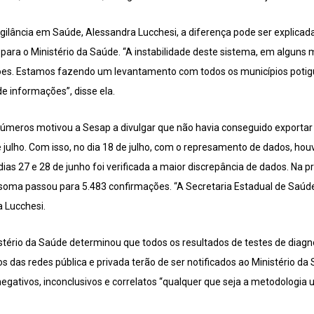
lância em Saúde, Alessandra Lucchesi, a diferença pode ser explicada
para o Ministério da Saúde. “A instabilidade deste sistema, em alguns
s. Estamos fazendo um levantamento com todos os municípios potig
e informações”, disse ela.
números motivou a Sesap a divulgar que não havia conseguido exportar
e julho. Com isso, no dia 18 de julho, com o represamento de dados, houv
ias 27 e 28 de junho foi verificada a maior discrepância de dados. Na pr
 soma passou para 5.483 confirmações. “A Secretaria Estadual de Saú
a Lucchesi.
nistério da Saúde determinou que todos os resultados de testes de diag
os das redes pública e privada terão de ser notificados ao Ministério da
egativos, inconclusivos e correlatos “qualquer que seja a metodologia ut