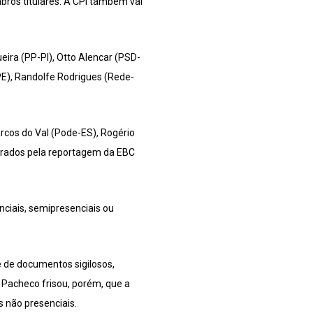
ros titulares. A CPI também vai
ira (PP-PI), Otto Alencar (PSD-
E), Randolfe Rodrigues (Rede-
rcos do Val (Pode-ES), Rogério
urados pela reportagem da EBC
nciais, semipresenciais ou
 de documentos sigilosos,
. Pacheco frisou, porém, que a
s não presenciais.