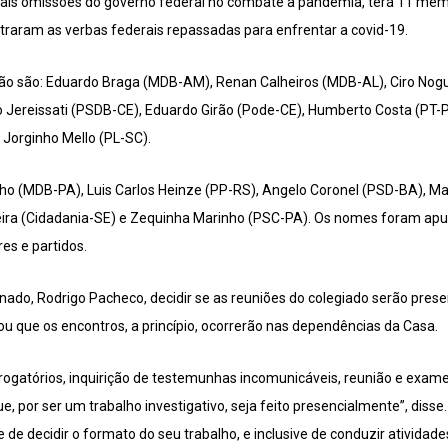
uais omissões do governo federal no combate à pandemia, terá 11 memb
raram as verbas federais repassadas para enfrentar a covid-19.
o são: Eduardo Braga (MDB-AM), Renan Calheiros (MDB-AL), Ciro Nogue
 Jereissati (PSDB-CE), Eduardo Girão (Pode-CE), Humberto Costa (PT-P
Jorginho Mello (PL-SC).
ho (MDB-PA), Luis Carlos Heinze (PP-RS), Angelo Coronel (PSD-BA), Ma
ieira (Cidadania-SE) e Zequinha Marinho (PSC-PA). Os nomes foram ap
es e partidos.
ado, Rodrigo Pacheco, decidir se as reuniões do colegiado serão prese
icou que os encontros, a princípio, ocorrerão nas dependências da Casa.
ogatórios, inquirição de testemunhas incomunicáveis, reunião e exame
e, por ser um trabalho investigativo, seja feito presencialmente”, disse
 de decidir o formato do seu trabalho, e inclusive de conduzir atividade