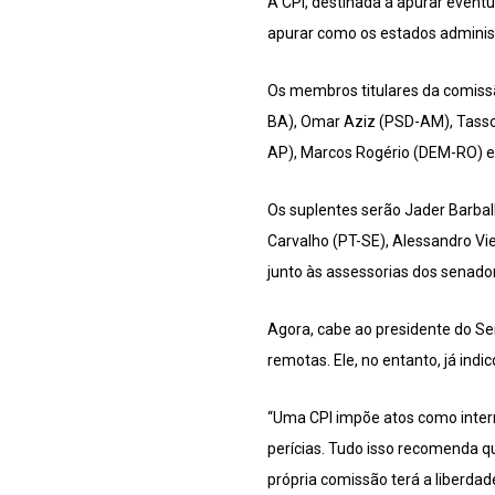
A CPI, destinada a apurar event
apurar como os estados administ
Os membros titulares da comissã
BA), Omar Aziz (PSD-AM), Tasso
AP), Marcos Rogério (DEM-RO) e 
Os suplentes serão Jader Barbal
Carvalho (PT-SE), Alessandro V
junto às assessorias dos senador
Agora, cabe ao presidente do Sen
remotas. Ele, no entanto, já ind
“Uma CPI impõe atos como interr
perícias. Tudo isso recomenda qu
própria comissão terá a liberdade