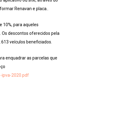
aplicativo ou site, através do
nformar Renavan e placa..
de 10%, para aqueles
. Os descontos oferecidos pela
.613 veículos beneficiados.
ara enquadrar as parcelas que
eço
-ipva-2020.pdf