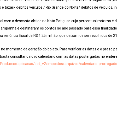
 Correntistas do Banco do Brasil também podem fazer o pagamento pelo 
taxas/ débitos veículos / Rio Grande do Norte/ débitos de veiculos, i
al com o desconto obtido na Nota Potiguar, cujo percentual máximo é 
 campanha e destinaram os pontos no ano passado para essa finalidade
renúncia fiscal de R$ 1,25 milhão, que deixam de ser recolhidos de 21
 no momento da geração do boleto. Para verificar as datas e o prazo p
basta consultar o novo calendário com as datas postergadas no ender
ntProducao/aplicacao/set_v2/impostos/arquivos/calendario-prorrogado