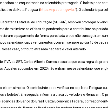
r e acabou se enquadrando no calendário prorrogado. O boleto pode ser 
licativo da Nota Potiguar (
https://np.set.rn.gov.br/
). O calendário parc
 Secretaria Estadual de Tributação (SET-RN), resolveu prorrogar o ve
a de minimizar os efeitos da pandemia para o contribuinte no períod
já iniciaram o pagamento de forma parcelada e que não conseguiram cu
novo calendário, cujos vencimentos ocorrem sempre ao dia 15 de cad
 Nesse caso, o tributo atrasado não terá o valor alterado.
 de IPVA da SET, Carlos Alberto Gomes, ressalta que essa regra da pro
ulos. Aqueles adquiridos em 2020 não entram nesse calendário, que engl
so é bem simples. O contribuinte pode verificar no app Nota Potiguar ou
ulos e boletos’. Em seguida, informa a placa do veículo e o Renavam. O 
agências do Banco do Brasil, Caixa Econômica Federal, correspondentes