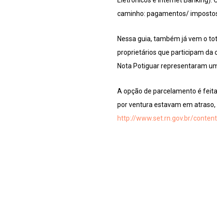
Eletrônicos e Internet Banking).
caminho: pagamentos/ impostos e 
Nessa guia, também já vem o tot
proprietários que participam da
Nota Potiguar representaram uma 
A opção de parcelamento é feita
por ventura estavam em atraso, 
http://www.set.rn.gov.br/conte