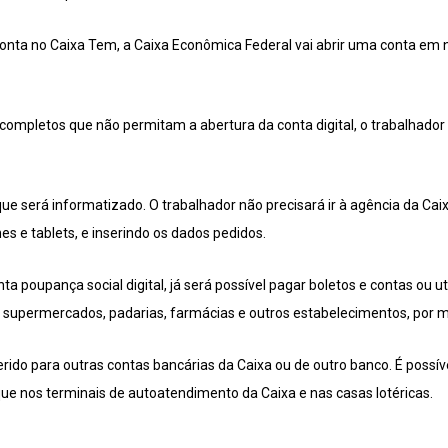
 conta no Caixa Tem, a Caixa Econômica Federal vai abrir uma conta em
ompletos que não permitam a abertura da conta digital, o trabalhador t
ue será informatizado. O trabalhador não precisará ir à agência da Caix
s e tablets, e inserindo os dados pedidos.
a poupança social digital, já será possível pagar boletos e contas ou uti
upermercados, padarias, farmácias e outros estabelecimentos, por me
ido para outras contas bancárias da Caixa ou de outro banco. É possíve
que nos terminais de autoatendimento da Caixa e nas casas lotéricas.