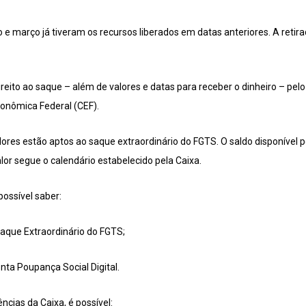
 e março já tiveram os recursos liberados em datas anteriores. A retira
eito ao saque – além de valores e datas para receber o dinheiro – pelo s
onômica Federal (CEF).
dores estão aptos ao saque extraordinário do FGTS. O saldo disponível 
or segue o calendário estabelecido pela Caixa.
possível saber:
Saque Extraordinário do FGTS;
onta Poupança Social Digital.
ncias da Caixa, é possível: