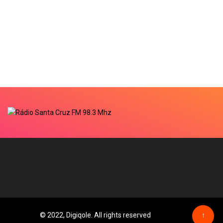
© 2022, Digiqole. All rights reserved
↑