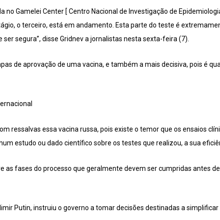
da no Gamelei Center [ Centro Nacional de Investigação de Epidemiologi
stágio, o terceiro, está em andamento. Esta parte do teste é extremam
ser segura”, disse Gridnev a jornalistas nesta sexta-feira (7).
etapas de aprovação de uma vacina, e também a mais decisiva, pois é q
ernacional
m ressalvas essa vacina russa, pois existe o temor que os ensaios clíni
m estudo ou dado científico sobre os testes que realizou, a sua eficiê
re as fases do processo que geralmente devem ser cumpridas antes de
dimir Putin, instruiu o governo a tomar decisões destinadas a simplificar