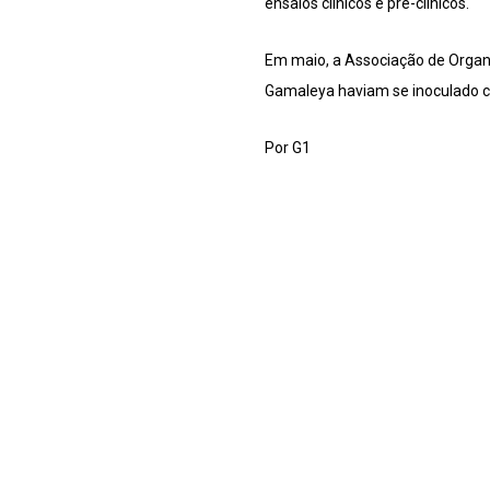
ensaios clínicos e pré-clínicos.
Em maio, a Associação de Organiz
Gamaleya haviam se inoculado c
Por G1