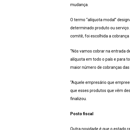
mudança.
O termo “alíquota modal” desig
determinado produto ou serviço.
comitê, foi escolhida a cobrança
“Nós vamos cobrar na entrada de
alíquota em todo o país e para t
maior número de cobranças das aq
“Aquele empresário que empreend
que esses produtos que vêm dess
finalizou.
Posto fiscal
Outra novidade é que o estado rea