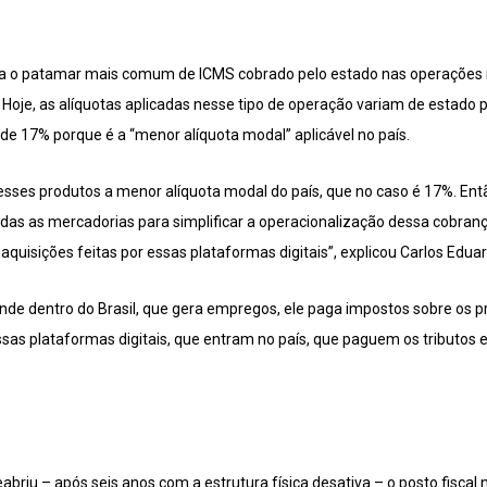
na o patamar mais comum de ICMS cobrado pelo estado nas operações i
 Hoje, as alíquotas aplicadas nesse tipo de operação variam de estado 
 de 17% porque é a “menor alíquota modal” aplicável no país.
sses produtos a menor alíquota modal do país, que no caso é 17%. Entã
odas as mercadorias para simplificar a operacionalização dessa cobrança
uisições feitas por essas plataformas digitais”, explicou Carlos Eduar
e dentro do Brasil, que gera empregos, ele paga impostos sobre os pr
as plataformas digitais, que entram no país, que paguem os tributos 
briu – após seis anos com a estrutura física desativa – o posto fiscal n