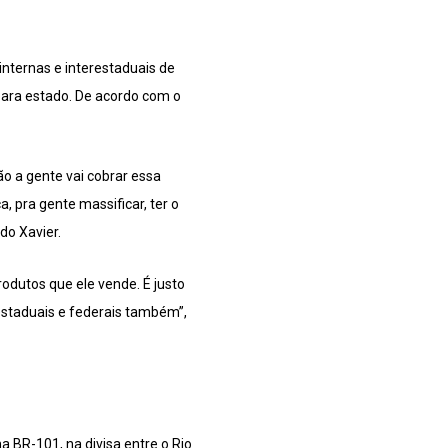
nternas e interestaduais de
para estado. De acordo com o
o a gente vai cobrar essa
, pra gente massificar, ter o
do Xavier.
odutos que ele vende. É justo
estaduais e federais também”,
a BR-101, na divisa entre o Rio