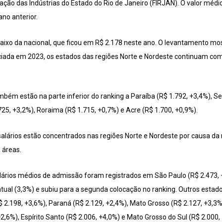
ção das Indústrias do Estado do Rio de Janeiro (FIRJAN). O valor médi
no anterior.
aixo da nacional, que ficou em R$ 2.178 neste ano. O levantamento mo
niciada em 2023, os estados das regiões Norte e Nordeste continuam co
bém estão na parte inferior do ranking a Paraíba (R$ 1.792, +3,4%), Se
25, +3,2%), Roraima (R$ 1.715, +0,7%) e Acre (R$ 1.700, +0,9%).
alários estão concentrados nas regiões Norte e Nordeste por causa da
 áreas.
lários médios de admissão foram registrados em São Paulo (R$ 2.473, +1
tual (3,3%) e subiu para a segunda colocação no ranking. Outros esta
 2.198, +3,6%), Paraná (R$ 2.129, +2,4%), Mato Grosso (R$ 2.127, +3,3%)
2,6%), Espírito Santo (R$ 2.006, +4,0%) e Mato Grosso do Sul (R$ 2.000,