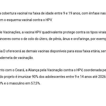
da cobertura vacinal na faixa de idade entre 9 e 19 anos, com ênfase n
am o esquema vacinal contra o HPV.
de Vacinações, a vacina HPV quadrivalente protege contra os tipos virais
nceres como o de colo do útero, de pênis, ânus e orofaringe, por exemp
ia D oferecerá as demais vacinas disponíveis para essa faixa etária, 
aderneta de vacinação.
junto com o Ceará, a Aliança pela Vacinação contra o HPV, coordenada 
 do projeto é imunizar 90% dos adolescentes entre 9 e 14 anos até 2026
8% e o masculino em 57,5%.