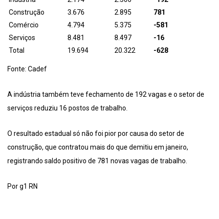
Construção
3.676
2.895
781
Comércio
4.794
5.375
-581
Serviços
8.481
8.497
-16
Total
19.694
20.322
-628
Fonte: Cadef
A indústria também teve fechamento de 192 vagas e o setor de
serviços reduziu 16 postos de trabalho.
O resultado estadual só não foi pior por causa do setor de
construção, que contratou mais do que demitiu em janeiro,
registrando saldo positivo de 781 novas vagas de trabalho.
Por g1 RN