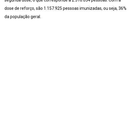
segunda dose, o que corresponde a 2.516.034 pessoas. Com a
dose de reforço, são 1.157.925 pessoas imunizadas, ou seja, 36%
da população geral.