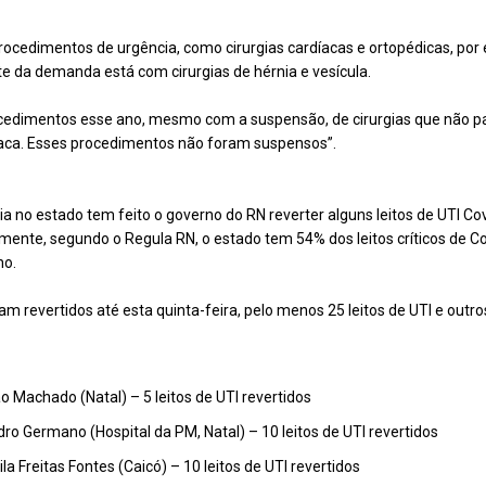
ocedimentos de urgência, como cirurgias cardíacas e ortopédicas, po
rte da demanda está com cirurgias de hérnia e vesícula.
ocedimentos esse ano, mesmo com a suspensão, de cirurgias que não p
díaca. Esses procedimentos não foram suspensos”.
 no estado tem feito o governo do RN reverter alguns leitos de UTI Co
mente, segundo o Regula RN, o estado tem 54% dos leitos críticos de C
ho.
m revertidos até esta quinta-feira, pelo menos 25 leitos de UTI e outros
ão Machado (Natal) – 5 leitos de UTI revertidos
ro Germano (Hospital da PM, Natal) – 10 leitos de UTI revertidos
la Freitas Fontes (Caicó) – 10 leitos de UTI revertidos