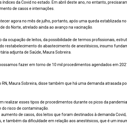
ndices da Covid no estado. Em abril deste ano, no entanto, precisaram 
ento de casos e internações.
tecer agora no mês de julho, portanto, após uma queda establizada no
de do Norte, atrelado ainda ao avanço na vacinação.
 da ocupação de leitos, da possibilidade de termos profissionais, estru
 do restabelecimento do abastecimento de anestésicos, insumo funda
etária adjunta de Saúde, Maura Sobreira.
possamos fazer em torno de 10 mil procedimentos agendados em 2021,
do RN, Maura Sobreira, disse também que há uma demanda atrasada por 
em realizar esses tipos de procedimentos durante os picos da pandemia, 
 e do risco de contaminação.
 aumento de casos, dos leitos que foram destinados à demanda Covid, 
s, e também da dificuldade em relação aos anestésicos, que é um insumo