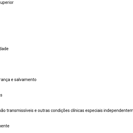
superior
idade
urança e salvamento
as
o transmissíveis e outras condições clínicas especiais independente
nente