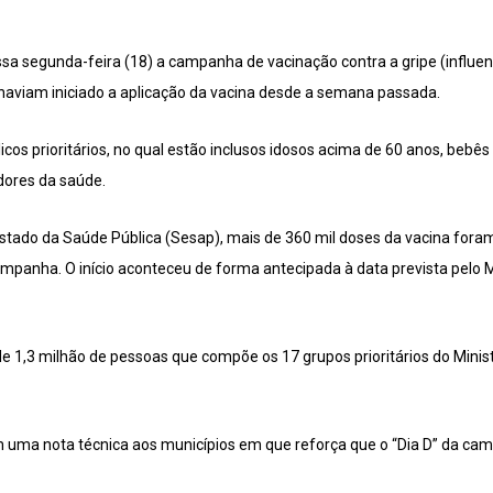
essa segunda-feira (18) a campanha de vacinação contra a gripe (influ
á haviam iniciado a aplicação da vacina desde a semana passada.
icos prioritários, no qual estão inclusos idosos acima de 60 anos, bebês
dores da saúde.
stado da Saúde Pública (Sesap), mais de 360 mil doses da vacina foram
ampanha. O início aconteceu de forma antecipada à data prevista pelo M
de 1,3 milhão de pessoas que compõe os 17 grupos prioritários do Mini
ma nota técnica aos municípios em que reforça que o “Dia D” da ca