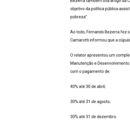
Bezerra também cita artigo da Co
objetivo da política pública ass
pobreza”.
Ao todo, Fernando Bezerra fez 
Camarotti informou que a cúpul
O relator apresentou um complem
Manutenção e Desenvolvimento d
com o pagamento de:
40% até 30 de abril;
30% até 31 de agosto;
30% até 31 de dezembro.