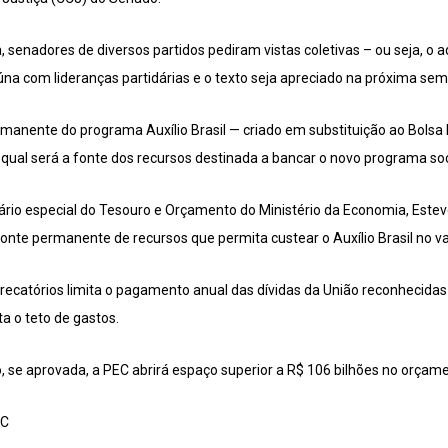
ia, senadores de diversos partidos pediram vistas coletivas – ou seja, o
eúna com lideranças partidárias e o texto seja apreciado na próxima se
manente do programa Auxílio Brasil — criado em substituição ao Bolsa 
qual será a fonte dos recursos destinada a bancar o novo programa soc
tário especial do Tesouro e Orçamento do Ministério da Economia, Este
fonte permanente de recursos que permita custear o Auxílio Brasil no va
recatórios limita o pagamento anual das dívidas da União reconhecidas 
ta o teto de gastos.
 se aprovada, a PEC abrirá espaço superior a R$ 106 bilhões no orçame
EC