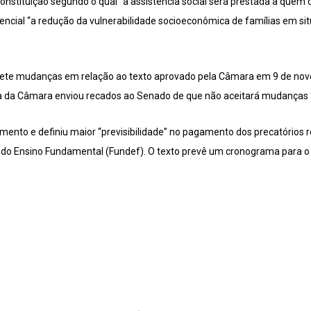
nstituição segundo o qual “a assistência social será prestada a quem 
istencial “a redução da vulnerabilidade socioeconômica de famílias em 
sete mudanças em relação ao texto aprovado pela Câmara em 9 de nove
a da Câmara enviou recados ao Senado de que não aceitará mudanças “
ento e definiu maior “previsibilidade” no pagamento dos precatórios 
o Ensino Fundamental (Fundef). O texto prevê um cronograma para o