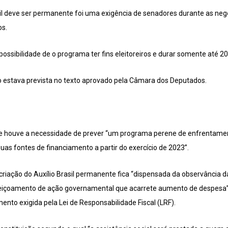
asil deve ser permanente foi uma exigência de senadores durante as ne
os.
ssibilidade de o programa ter fins eleitoreiros e durar somente até 20
estava prevista no texto aprovado pela Câmara dos Deputados.
ue houve a necessidade de prever “um programa perene de enfrentamen
suas fontes de financiamento a partir do exercício de 2023”.
riação do Auxílio Brasil permanente fica “dispensada da observância da
eiçoamento de ação governamental que acarrete aumento de despesa”, o
ento exigida pela Lei de Responsabilidade Fiscal (LRF).