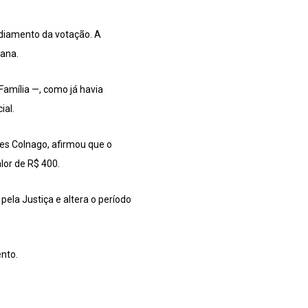
 adiamento da votação. A
mana.
Família —, como já havia
ial.
ves Colnago, afirmou que o
lor de R$ 400.
pela Justiça e altera o período
nto.