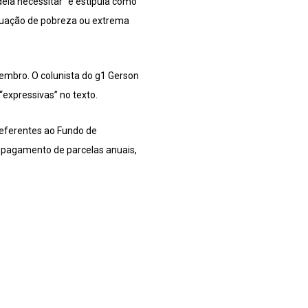
dela necessitar” e estipula como
situação de pobreza ou extrema
mbro. O colunista do g1 Gerson
expressivas” no texto.
referentes ao Fundo de
 pagamento de parcelas anuais,