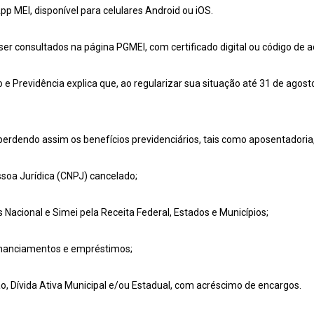
p MEI, disponível para celulares Android ou iOS.
r consultados na página PGMEI, com certificado digital ou código de a
o e Previdência explica que, ao regularizar sua situação até 31 de agost
perdendo assim os benefícios previdenciários, tais como aposentadoria, 
ssoa Jurídica (CNPJ) cancelado;
 Nacional e Simei pela Receita Federal, Estados e Municípios;
financiamentos e empréstimos;
ão, Dívida Ativa Municipal e/ou Estadual, com acréscimo de encargos.