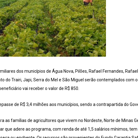
amiliares dos municípios de Água Nova, Pilões, Rafael Fernandes, Rafae
to do Trairi, Japi, Serra do Mel e São Miguel serão contemplados com 
neficiário vai receber o valor de R$ 850.
repasse de R$ 3,4 milhões aos municípios, sendo a contrapartida do Go
a as famílias de agricultores que vivem no Nordeste, Norte de Minas Ge
iliar que adere ao programa, com renda de até 1,5 salários mínimos, tem
eca ou enchente. Os recursos são provenientes do Fundo Garantia Saf