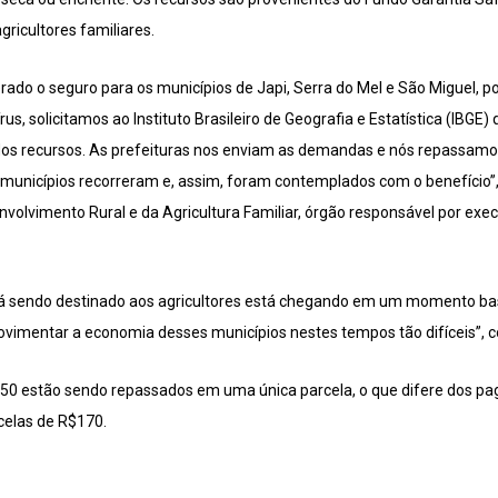
gricultores familiares.
rado o seguro para os municípios de Japi, Serra do Mel e São Miguel, p
us, solicitamos ao Instituto Brasileiro de Geografia e Estatística (IBGE
 dos recursos. As prefeituras nos enviam as demandas e nós repassamos 
 municípios recorreram e, assim, foram contemplados com o benefício”,
nvolvimento Rural e da Agricultura Familiar, órgão responsável por exe
está sendo destinado aos agricultores está chegando em um momento b
ovimentar a economia desses municípios nestes tempos tão difíceis”, c
850 estão sendo repassados em uma única parcela, o que difere dos pa
celas de R$170.