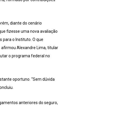
orém, diante do cenário
) que fizesse uma nova avaliação
para o Instituto. O que
 afirmou Alexandre Lima, titular
cutar o programa federal no
astante oportuno. “Sem dúvida
oncluiu.
gamentos anteriores do seguro,