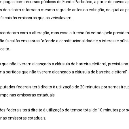
m pagas com recursos públicos do Fundo Partidário, a partir de novos ap
s decidiram retomar a mesma regra de antes da extinção, no qual as p
iscais às emissoras que as veiculavam.
ncordaram com a alteração, mas esse o trecho foi vetado pelo presidente
fiscal às emissoras “ofende a constitucionalidade e o interesse público”
ceita.
ue não tiverem alcançado a cláusula de barreira eleitoral, prevista na 
a partidos que não tiverem alcançado a cláusula de barreira eleitoral”.
eputados federais terá direito à utilização de 20 minutos por semestre,
tempo nas emissoras estaduais;
dos federais terá direito à utilização do tempo total de 10 minutos por 
 nas emissoras estaduais;