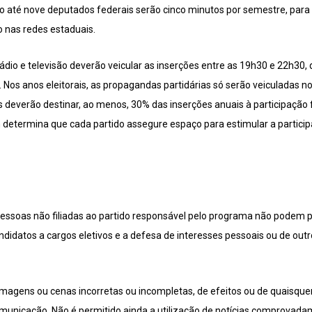
eito até nove deputados federais serão cinco minutos por semestre, par
o nas redes estaduais.
ádio e televisão deverão veicular as inserções entre as 19h30 e 22h30,
. Nos anos eleitorais, as propagandas partidárias só serão veiculadas n
s deverão destinar, ao menos, 30% das inserções anuais à participação 
determina que cada partido assegure espaço para estimular a participa
 Pessoas não filiadas ao partido responsável pelo programa não podem p
didatos a cargos eletivos e a defesa de interesses pessoais ou de out
 imagens ou cenas incorretas ou incompletas, de efeitos ou de quaisque
omunicação. Não é permitido ainda a utilização de notícias comprovadam