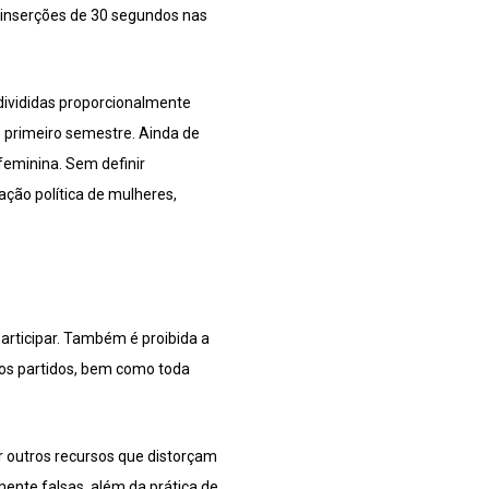
a inserções de 30 segundos nas
 divididas proporcionalmente
o primeiro semestre. Ainda de
feminina. Sem definir
ção política de mulheres,
articipar. Também é proibida a
ros partidos, bem como toda
r outros recursos que distorçam
ente falsas, além da prática de