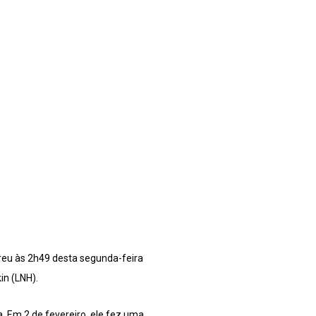
reu às 2h49 desta segunda-feira
in (LNH).
ra. Em 2 de fevereiro, ele fez uma