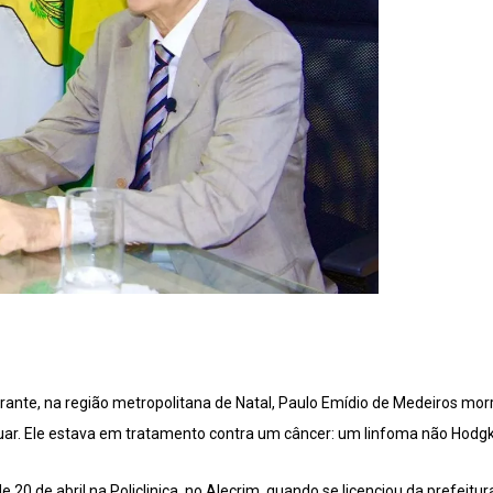
ante, na região metropolitana de Natal, Paulo Emídio de Medeiros mor
iguar. Ele estava em tratamento contra um câncer: um linfoma não Hodgk
 20 de abril na Policlinica, no Alecrim, quando se licenciou da prefeitu