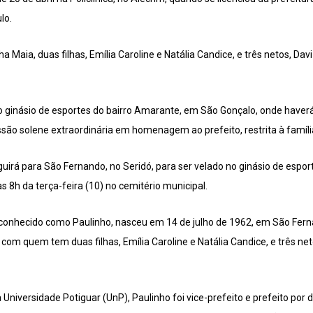
lo.
a Maia, duas filhas, Emília Caroline e Natália Candice, e três netos, Dav
o ginásio de esportes do bairro Amarante, em São Gonçalo, onde haverá
são solene extraordinária em homenagem ao prefeito, restrita à famíli
seguirá para São Fernando, no Seridó, para ser velado no ginásio de espo
 às 8h da terça-feira (10) no cemitério municipal.
conhecido como Paulinho, nasceu em 14 de julho de 1962, em São Ferna
om quem tem duas filhas, Emília Caroline e Natália Candice, e três net
Universidade Potiguar (UnP), Paulinho foi vice-prefeito e prefeito po