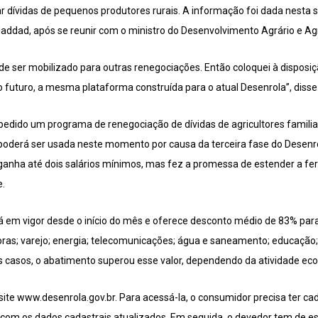
 dívidas de pequenos produtores rurais. A informação foi dada nesta s
ddad, após se reunir com o ministro do Desenvolvimento Agrário e Agric
de ser mobilizado para outras renegociações. Então coloquei à disposiç
 futuro, a mesma plataforma construída para o atual Desenrola”, disse 
pedido um programa de renegociação de dívidas de agricultores familia
poderá ser usada neste momento por causa da terceira fase do Desenr
 ganha até dois salários mínimos, mas fez a promessa de estender a fe
e.
á em vigor desde o início do mês e oferece desconto médio de 83% para
adoras; varejo; energia; telecomunicações; água e saneamento; educaçã
 casos, o abatimento superou esse valor, dependendo da atividade ec
site www.desenrola.gov.br. Para acessá-la, o consumidor precisa ter cad
r com os dados cadastrais atualizados. Em seguida, o devedor tem de es