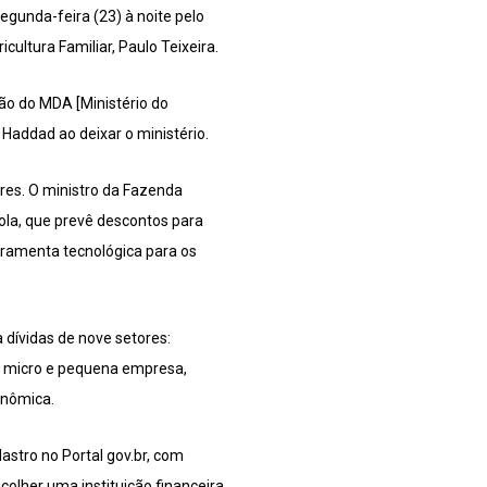
egunda-feira (23) à noite pelo
ultura Familiar, Paulo Teixeira.
ão do MDA [Ministério do
Haddad ao deixar o ministério.
res. O ministro da Fazenda
ola, que prevê descontos para
rramenta tecnológica para os
 dívidas de nove setores:
o; micro e pequena empresa,
onômica.
astro no Portal gov.br, com
colher uma instituição financeira