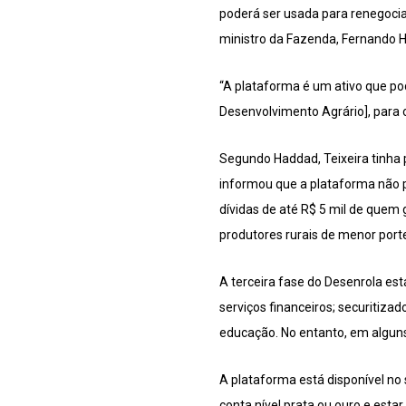
poderá ser usada para renegociar
ministro da Fazenda, Fernando Ha
“A plataforma é um ativo que po
Desenvolvimento Agrário], para o
Segundo Haddad, Teixeira tinha 
informou que a plataforma não 
dívidas de até R$ 5 mil de quem
produtores rurais de menor port
A terceira fase do Desenrola est
serviços financeiros; securitiz
educação. No entanto, em alguns
A plataforma está disponível no 
conta nível prata ou ouro e esta